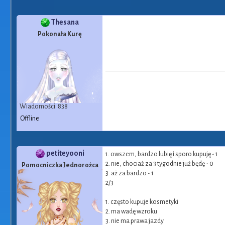
Thesana
Pokonała Kurę
Wiadomości: 838
Offline
petiteyooni
1. owszem, bardzo lubię i sporo kupuję - 1
2. nie, chociaż za 3 tygodnie już będę - 0
Pomocniczka Jednorożca
3. aż za bardzo - 1
2/3
1. często kupuje kosmetyki
2. ma wadę wzroku
3. nie ma prawa jazdy