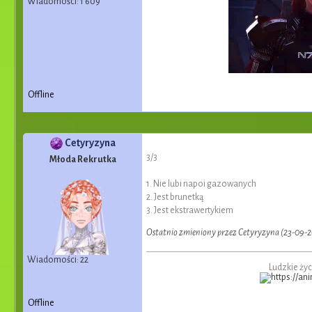
Wiadomości: 1 609
Offline
Cetyryzyna
3/3
Młoda Rekrutka
1. Nie lubi napoi gazowanych
2. Jest brunetką
3. Jest ekstrawertykiem
Ostatnio zmieniony przez Cetyryzyna (23-09-2
Wiadomości: 22
Ludzkie życ
Offline