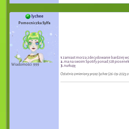
lychee
Pomocniczka Sylfa
1
zamiast morza zdecydowanie bardziej wo
2.
ma na swoim Spotify ponad 728 piosene
Wiadomości: 999
3.
nurkuję
Ostatnio zmieniony przez lychee (26-09-2023 o