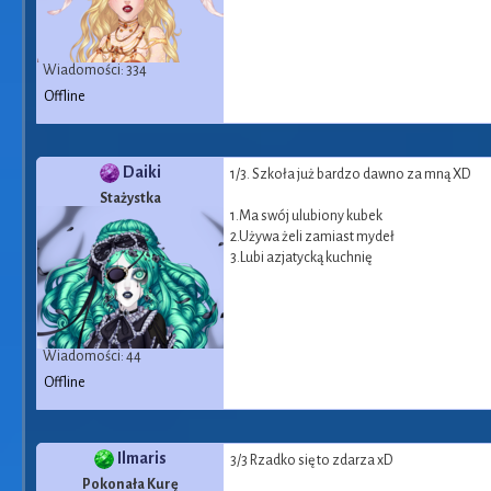
Wiadomości: 334
Offline
Daiki
1/3. Szkoła już bardzo dawno za mną XD
Stażystka
1.Ma swój ulubiony kubek
2.Używa żeli zamiast mydeł
3.Lubi azjatycką kuchnię
Wiadomości: 44
Offline
Ilmaris
3/3 Rzadko się to zdarza xD
Pokonała Kurę