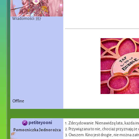
Wiadomości: 357
Offline
petiteyooni
1. Zdecydowanie. Nienawidzę lata, każda inn
2. Przywiązana to nie, chociaż przyznaję że 
Pomocniczka Jednorożca
3. Owszem. Kino jest drogie, nie można zatrz