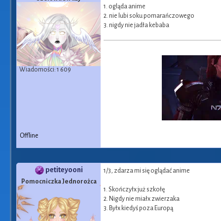
1. ogląda anime
2. nie lubi soku pomarańczowego
3. nigdy nie jadła kebaba
Wiadomości: 1 609
Offline
petiteyooni
1/3, zdarza mi się oglądać anime
Pomocniczka Jednorożca
1. Skończyłx już szkołę
2. Nigdy nie miałx zwierzaka
3. Byłx kiedyś poza Europą