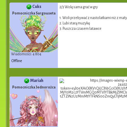
Cuks
2/3 Wolę sama grać w gry
Pomocniczka Sargouseta
1. Woli przebywać z nastolatkami niż z mał
2. Lubi starą muzykę
3. Puszcza czasem latawce
Wiadomości: 4 804
Offline
Mariah
Pomocniczka Jednorożca