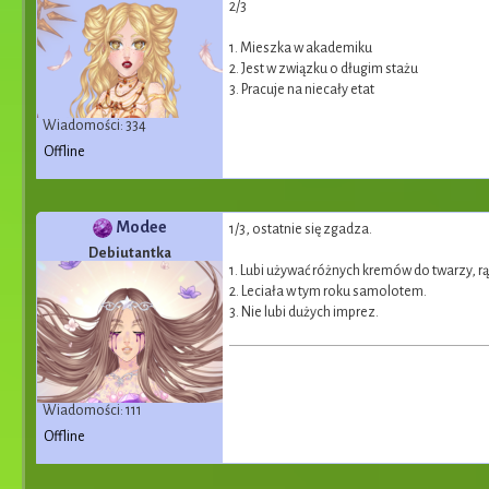
2/3
1. Mieszka w akademiku
2. Jest w związku o długim stażu
3. Pracuje na niecały etat
Wiadomości: 334
Offline
Modee
1/3, ostatnie się zgadza.
Debiutantka
1. Lubi używać różnych kremów do twarzy, rąk
2. Leciała w tym roku samolotem.
3. Nie lubi dużych imprez.
Wiadomości: 111
Offline