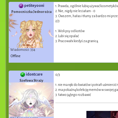
petiteyooni
1. Prawda, ogólnie lubię używać kosmetyków
2. Nie, nigdy nie leciałam - 0
Pomocniczka Jednorożca
3. Owszem, hałas i tłumy za bardzo mi prze
2/3
1. Woli psy od kotów
2. Lubi się opalać
3. Pracowałx kiedyś za granicą
Wiadomości: 334
Offline
idontcare
0/3
Szefowa Straży
1. nie ma ręki do kwiatów i potrafi uśmiercić
2. ma pokaźną kolekcję memów w swojej gal
3. łatwo ją/jego rozbawić