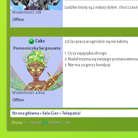
Ludzkie Istoty są z natury dobre, choć cza
Wiadomości: 738
Offline
Cuks
2/3 Ja i praca w ogrodzie się nie lubimy
Pomocniczka Sargouseta
1. Uczy się języka obcego
2. Nadal trzyma się swojego postanowien
3. Nie ma za grosz kondycji
Wiadomości: 4 804
Offline
Strona główna
»
Sala Gier
» Telepatia!
Strony :
1
...
156
157
158
159
160
...
162