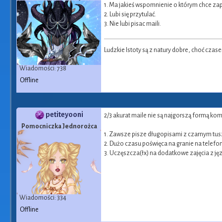
1. Ma jakieś wspomnienie o którym chce za
2. Lubi się przytulać.
3. Nie lubi pisac maili.
Ludzkie Istoty są z natury dobre, choć cza
Wiadomości: 738
Offline
petiteyooni
2/3 akurat maile nie są najgorszą formą kom
Pomocniczka Jednorożca
1. Zawsze pisze długopisami z czarnym tu
2. Dużo czasu poświęca na granie na telefo
3. Uczęszcza(łx) na dodatkowe zajęcia z j
Wiadomości: 334
Offline