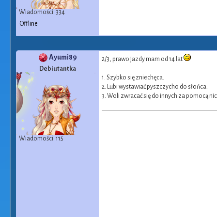
Wiadomości: 334
Offline
Ayumi89
2/3, prawo jazdy mam od 14 lat
Debiutantka
1. Szybko się zniechęca.
2. Lubi wystawiać pyszczycho do słońca.
3. Woli zwracać się do innych za pomocą ni
Wiadomości: 115