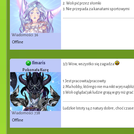
2. Woli pić przez słomki
3. Nie przepada za kanałami sportowymi
Wiadomości: 36
Offline
Ilmaris
3/3 Wow, wszystko się zagadza
Pokonała Kurę
1.Jest pracowita/pracowity.
2.Ma hobby, którego nie ma nikt w jej najbl
3.Woli oglądać jak ludzie grają w gry niż gr
Ludzkie Istoty są z natury dobre, choć cza
Wiadomości: 738
Offline