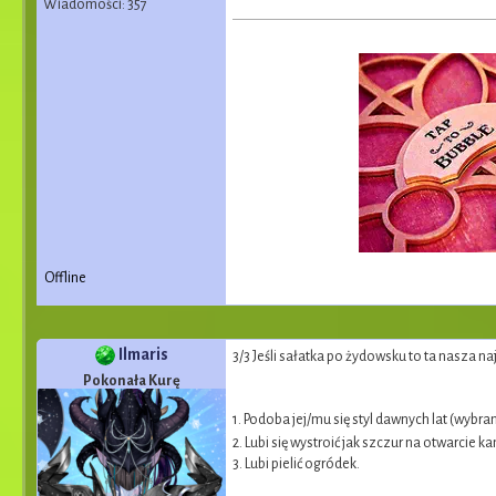
Wiadomości: 357
Offline
Ilmaris
3/3 Jeśli sałatka po żydowsku to ta nasza na
Pokonała Kurę
1. Podoba jej/mu się styl dawnych lat (wybran
2. Lubi się wystroić jak szczur na otwarcie k
3. Lubi pielić ogródek.