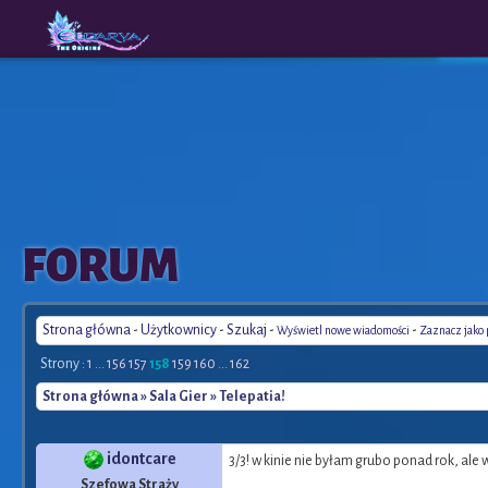
The
A New
FORUM
Origins
Era
Strona główna
-
Użytkownicy
-
Szukaj
-
-
Wyświetl nowe wiadomości
Zaznacz jako
Strony :
1
...
156
157
158
159
160
...
162
Strona główna
»
Sala Gier
» Telepatia!
idontcare
3/3! w kinie nie byłam grubo ponad rok, ale w
Szefowa Straży