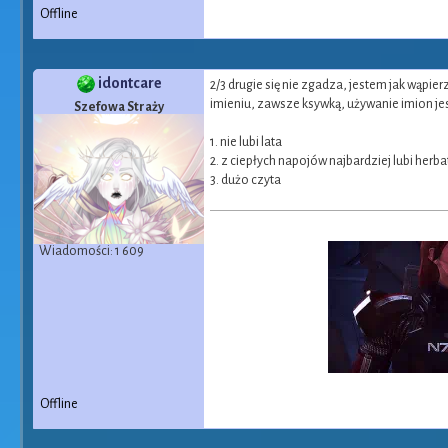
Offline
idontcare
2/3 drugie się nie zgadza, jestem jak wąpie
imieniu, zawsze ksywką, używanie imion jest
Szefowa Straży
1. nie lubi lata
2. z ciepłych napojów najbardziej lubi herba
3. dużo czyta
Wiadomości: 1 609
Offline