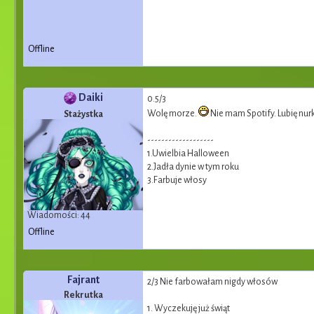
Offline
Daiki
0.5/3
Wolę morze.
Nie mam Spotify. Lubię nur
Stażystka
-------------------
1.Uwielbia Halloween
2.Jadła dynie w tym roku
3.Farbuje włosy
Wiadomości: 44
Offline
Fajrant
2/3 Nie farbowałam nigdy włosów
Rekrutka
1. Wyczekuję już świąt