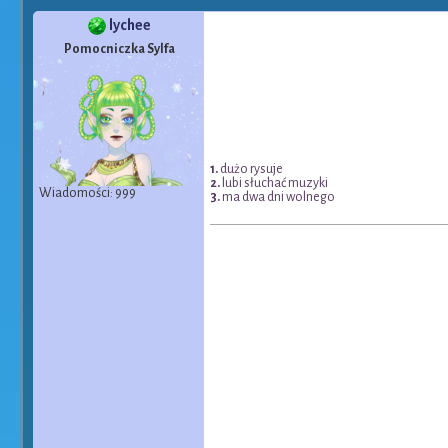
lychee
Pomocniczka Sylfa
1.
dużo rysuje
2.
lubi słuchać muzyki
Wiadomości: 999
3.
ma dwa dni wolnego