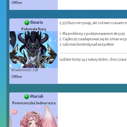
Offline
Ilmaris
2,5/3 Dużo nie rysuję, ale coś tam czasami z
Pokonała Kurę
1. Ma problemy z podejmowaniem decyzji.
2. Ciężko jej zaadaptować się do zmian w ży
3. Lubi mieć kontrolę nad wszystkim
Ludzkie Istoty są z natury dobre, choć cza
Wiadomości: 738
Offline
Mariah
Pomocniczka Jednorożca