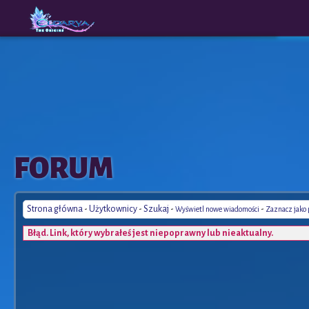
The
A New
FORUM
Origins
Era
Strona główna
-
Użytkownicy
-
Szukaj
-
-
Wyświetl nowe wiadomości
Zaznacz jako
Błąd. Link, który wybrałeś jest niepoprawny lub nieaktualny.