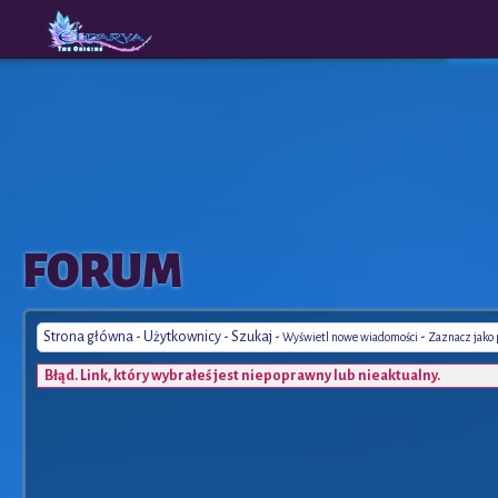
The
A New
FORUM
Origins
Era
Strona główna
-
Użytkownicy
-
Szukaj
-
-
Wyświetl nowe wiadomości
Zaznacz jako
Błąd. Link, który wybrałeś jest niepoprawny lub nieaktualny.