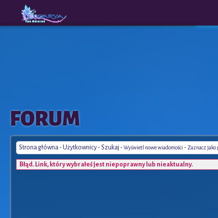
The
A New
FORUM
Origins
Era
Strona główna
-
Użytkownicy
-
Szukaj
-
-
Wyświetl nowe wiadomości
Zaznacz jako
Błąd. Link, który wybrałeś jest niepoprawny lub nieaktualny.