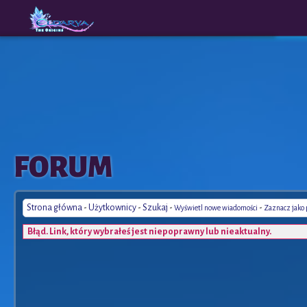
The
A New
FORUM
Origins
Era
Strona główna
-
Użytkownicy
-
Szukaj
-
-
Wyświetl nowe wiadomości
Zaznacz jako
Błąd. Link, który wybrałeś jest niepoprawny lub nieaktualny.