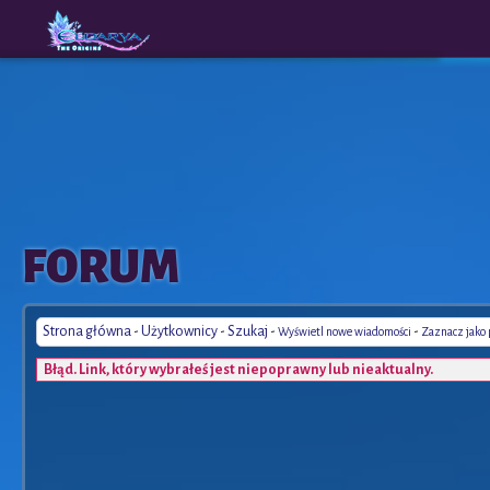
The
A New
FORUM
Origins
Era
Strona główna
-
Użytkownicy
-
Szukaj
-
-
Wyświetl nowe wiadomości
Zaznacz jako
Błąd. Link, który wybrałeś jest niepoprawny lub nieaktualny.