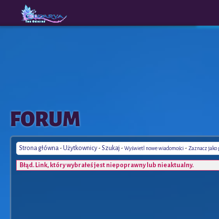
The
A New
FORUM
Origins
Era
Strona główna
-
Użytkownicy
-
Szukaj
-
-
Wyświetl nowe wiadomości
Zaznacz jako
Błąd. Link, który wybrałeś jest niepoprawny lub nieaktualny.