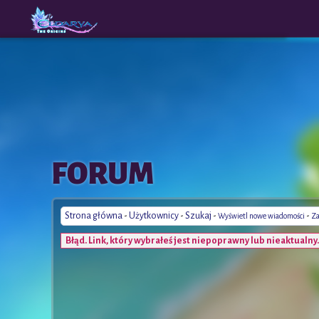
The
A New
FORUM
Origins
Era
Strona główna
-
Użytkownicy
-
Szukaj
-
-
Wyświetl nowe wiadomości
Za
Błąd. Link, który wybrałeś jest niepoprawny lub nieaktualny.