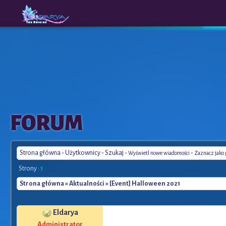
The
A New
FORUM
Origins
Era
Strona główna
-
Użytkownicy
-
Szukaj
-
-
Wyświetl nowe wiadomości
Zaznacz jako
Strony :
1
Strona główna
»
Aktualności
» [Event] Halloween 2021
Eldarya
Administrator