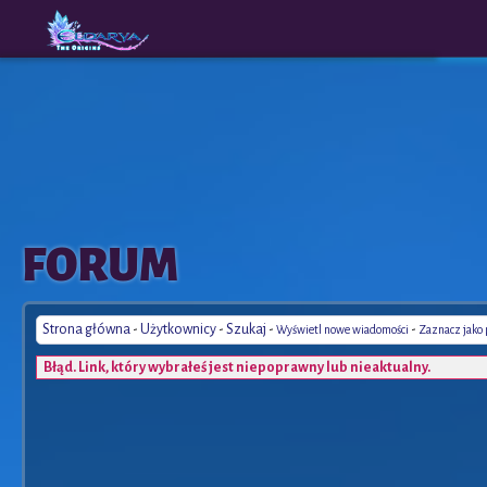
The
A New
FORUM
Origins
Era
Strona główna
-
Użytkownicy
-
Szukaj
-
-
Wyświetl nowe wiadomości
Zaznacz jako
Błąd. Link, który wybrałeś jest niepoprawny lub nieaktualny.