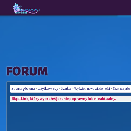
The
A New
FORUM
Origins
Era
Strona główna
-
Użytkownicy
-
Szukaj
-
-
Wyświetl nowe wiadomości
Zaznacz jako
Błąd. Link, który wybrałeś jest niepoprawny lub nieaktualny.