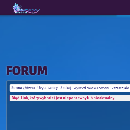
The
A New
FORUM
Origins
Era
Strona główna
-
Użytkownicy
-
Szukaj
-
-
Wyświetl nowe wiadomości
Zaznacz jako
Błąd. Link, który wybrałeś jest niepoprawny lub nieaktualny.