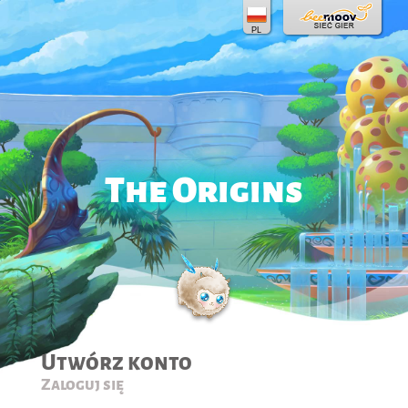
PL
The Origins
Utwórz konto
Zaloguj się