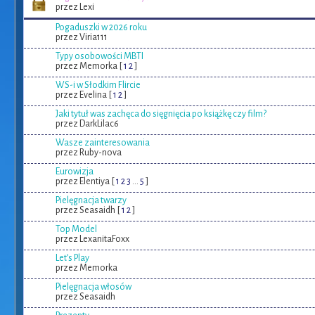
przez Lexi
Pogaduszki w 2026 roku
przez Viria111
Typy osobowości MBTI
przez Memorka [
1
2
]
WS-i w Słodkim Flircie
przez Evelina [
1
2
]
Jaki tytuł was zachęca do sięgnięcia po książkę czy film?
przez DarkLilac6
Wasze zainteresowania
przez Ruby-nova
Eurowizja
przez Elentiya [
1
2
3
...
5
]
Pielęgnacja twarzy
przez Seasaidh [
1
2
]
Top Model
przez LexanitaFoxx
Let’s Play
przez Memorka
Pielęgnacja włosów
przez Seasaidh