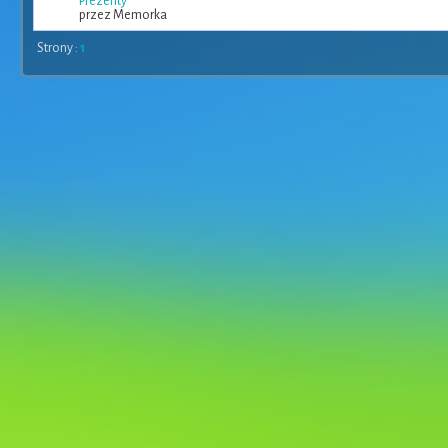
Prezenty
przez Memorka
Strony :
1