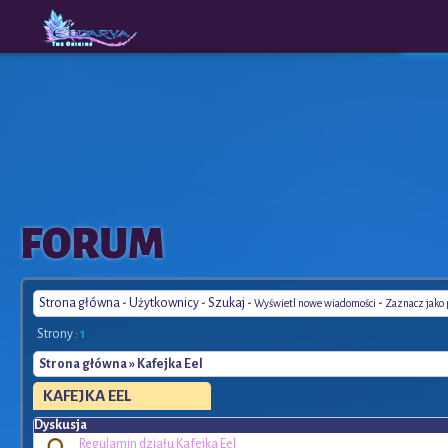
The
A New
FORUM
Origins
Era
Strona główna
-
Użytkownicy
-
Szukaj
-
-
Wyświetl nowe wiadomości
Zaznacz jako
Strony :
1
Strona główna
» Kafejka Eel
KAFEJKA
EEL
Dyskusja
Regulamin działu Kafejka Eel